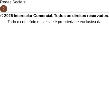
Redes Sociais:
© 2026 Interstelar Comercial. Todos os direitos reservados.
Todo o conteúdo deste site é propriedade exclusiva da
Interstelar Comercial. É proibida a reprodução total ou parcial
sem autorização prévia.
Os preços, condições de pagamento e frete são válidos exclusivamente para
compras neste site, podendo diferir dos valores praticados em nossos
marketplaces ou outros canais de venda. Imagens meramente ilustrativas.
CNPJ:
49.720.921/0001-18
Menu
Lista de desejos
Comparar
Selecione a categoria
0
Carrinho