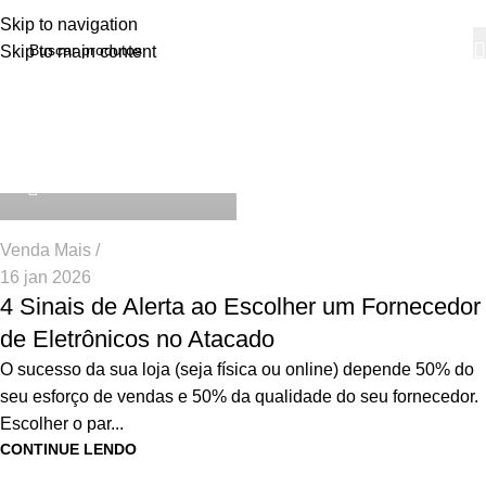
Skip to navigation
Skip to main content
Arquivos da tag: escolher
Interestelar Comercial
fornecedores
Página inicial
Posts com a tag "escolher fornecedores"
0
Venda Mais
16 jan 2026
4 Sinais de Alerta ao Escolher um Fornecedor
de Eletrônicos no Atacado
O sucesso da sua loja (seja física ou online) depende 50% do
seu esforço de vendas e 50% da qualidade do seu fornecedor.
Escolher o par...
CONTINUE LENDO