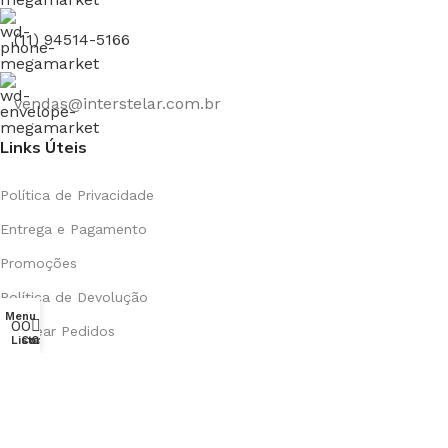
(11) 94514-5166
vendas@interstelar.com.br
Links Úteis
Política de Privacidade
Entrega e Pagamento
Promoções
Política de Devolução
Menu
0
0
0
Rastrear Pedidos
Lista de desejos
Comparar
Carrinho
Menu Rodapé
Loja