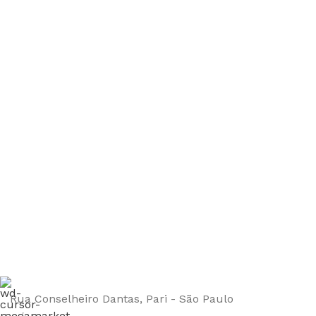
Inscreva-se e economize
Seja o primeiro a ser informado sobre descontos em
nosso site
Rua Conselheiro Dantas, Pari - São Paulo