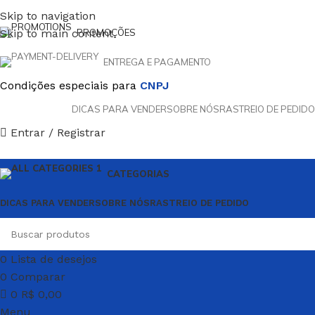
Skip to navigation
Skip to main content
PROMOÇÕES
ENTREGA E PAGAMENTO
Condições especiais para
CNPJ
DICAS PARA VENDER
SOBRE NÓS
RASTREIO DE PEDIDO
Entrar / Registrar
CATEGORIAS
DICAS PARA VENDER
SOBRE NÓS
RASTREIO DE PEDIDO
0
Lista de desejos
0
Comparar
0
R$
0,00
Menu