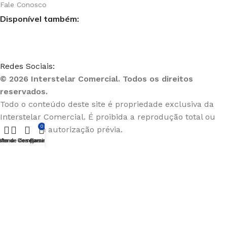
Fale Conosco
Disponível também:
Redes Sociais:
© 2026 Interstelar Comercial. Todos os direitos
reservados.
Todo o conteúdo deste site é propriedade exclusiva da
Interstelar Comercial. É proibida a reprodução total ou
0
parcial sem autorização prévia.
sta de desejos
Menu
Comparar
Carrinho
Os preços, condições de pagamento e frete são válidos exclusivamente
para compras neste site, podendo diferir dos valores praticados em
nossos marketplaces ou outros canais de venda. Imagens meramente
ilustrativas.
CNPJ:
49.720.921/0001-18