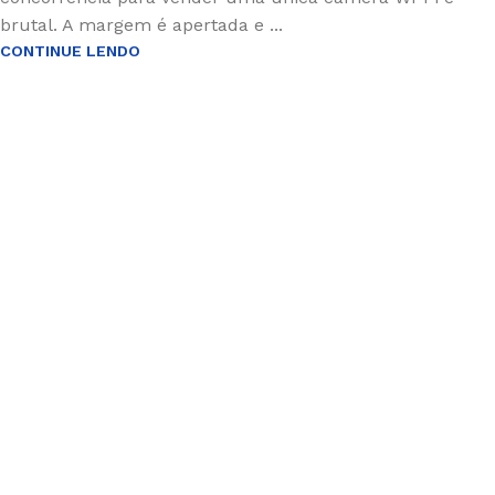
brutal. A margem é apertada e ...
CONTINUE LENDO
Inscreva-se e economize
Seja o primeiro a ser informado sobre descontos em
nosso site